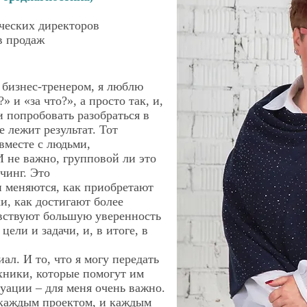
рческих директоров
в продаж
 бизнес-тренером, я люблю
 и «за что?», а просто так, и,
и попробовать разобраться в
е лежит результат. Тот
вместе с людьми,
 не важно, групповой ли это
чинг. Это
и меняются, как приобретают
и, как достигают более
увствуют большую уверенность
цели и задачи, и, в итоге, в
ал. И то, что я могу передать
хники, которые помогут им
уации – для меня очень важно.
 каждым проектом, и каждым