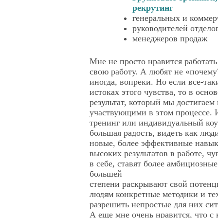
рекрутинг
генеральных и комме
руководителей отдело
менеджеров продаж
Мне не просто нравится работать
свою работу. А любят не «почему?»
иногда, вопреки. Но если все-так
истоках этого чувства, то в основ
результат, который мы достигаем 
участвующими в этом процессе. И
тренинг или индивидуальный коу
большая радость, видеть как люд
новые, более эффективные навык
высоких результатов в работе, ч
в себе, ставят более амбициозные 
большей
степени раскрывают свой потенци
людям конкретные методики и те
разрешить непростые для них сит
А еще мне очень нравится, что с