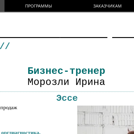
ПРОГРАММЫ
ЗАКАЗЧИКАМ
КОВСКИЙ
институт 
//
Бизнес-обучен
Бизнес-тренер
Морозли Ирина
Эссе
 продаж
 оргдиагностика,